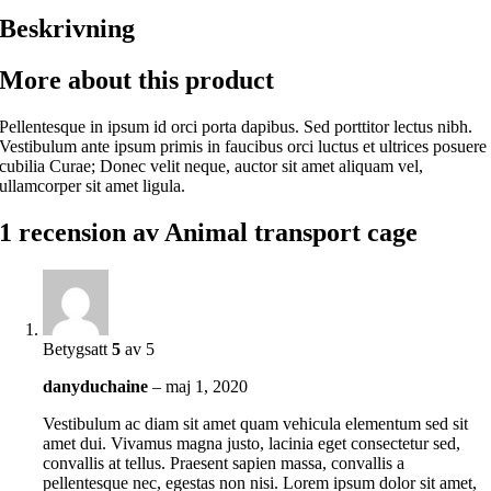
Beskrivning
More about this product
Pellentesque in ipsum id orci porta dapibus. Sed porttitor lectus nibh.
Vestibulum ante ipsum primis in faucibus orci luctus et ultrices posuere
cubilia Curae; Donec velit neque, auctor sit amet aliquam vel,
ullamcorper sit amet ligula.
1 recension av
Animal transport cage
Betygsatt
5
av 5
danyduchaine
–
maj 1, 2020
Vestibulum ac diam sit amet quam vehicula elementum sed sit
amet dui. Vivamus magna justo, lacinia eget consectetur sed,
convallis at tellus. Praesent sapien massa, convallis a
pellentesque nec, egestas non nisi. Lorem ipsum dolor sit amet,