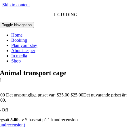
Skip to content
JL GUIDING
Toggle Navigation
Home
Booking
Plan your stay
About Jesper
In media
Shop
Animal transport cage
!
.00
Det ursprungliga priset var: $35.00.
$
25.00
Det nuvarande priset är:
.00.
 Off
ygsatt
5.00
av 5 baserat på
1
kundrecension
undrecension)